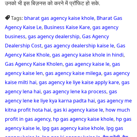
उनको भी इस बिज़नस को करने में प्रॉफिट हो सके.
Tags:
bharat gas agency kaise khole
,
Bharat Gas
Agency Kaise Le
,
Business Kaise Kare
,
gas agency
business
,
gas agency dealership
,
Gas Agency
Dealership Cost
,
gas agency dealership kaise le
,
Gas
Agency Kaise Khole
,
gas agency kaise khole in hindi
,
Gas Agency Kaise Kholen
,
gas agency kaise le
,
gas
agency kaise len
,
gas agency kaise milega
,
gas agency
kaise milti hai
,
gas agency ke liye kaise apply kare
,
gas
agency lena hai
,
gas agency lene ka process
,
gas
agency lene ke liye kya karna padta hai
,
gas agency me
kitna profit hota hai
,
gas ki agency kaise le
,
how much
profit in gas agency
,
hp gas agency kaise khole
,
hp gas
agency kaise le
,
lpg gas agency kaise khole
,
lpg gas