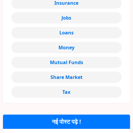
Insurance
Jobs
Loans
Money
Mutual Funds
Share Market
Tax
नई पोस्ट पढ़े !