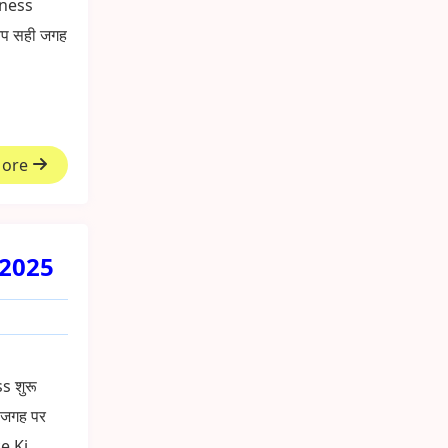
siness
 आप सही जगह
More
t,2025
s शुरू
ी जगह पर
e Ki...