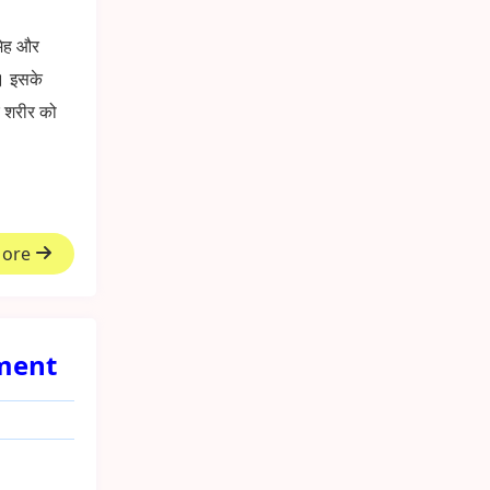
मेह और
ै। इसके
े शरीर को
More
tment