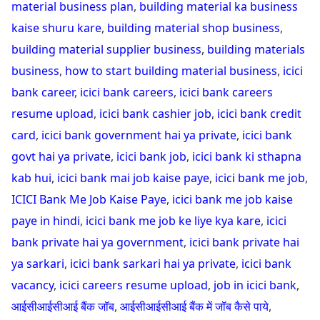
material business plan
,
building material ka business
kaise shuru kare
,
building material shop business
,
building material supplier business
,
building materials
business
,
how to start building material business
,
icici
bank career
,
icici bank careers
,
icici bank careers
resume upload
,
icici bank cashier job
,
icici bank credit
card
,
icici bank government hai ya private
,
icici bank
govt hai ya private
,
icici bank job
,
icici bank ki sthapna
kab hui
,
icici bank mai job kaise paye
,
icici bank me job
,
ICICI Bank Me Job Kaise Paye
,
icici bank me job kaise
paye in hindi
,
icici bank me job ke liye kya kare
,
icici
bank private hai ya government
,
icici bank private hai
ya sarkari
,
icici bank sarkari hai ya private
,
icici bank
vacancy
,
icici careers resume upload
,
job in icici bank
,
आईसीआईसीआई बैंक जॉब
,
आईसीआईसीआई बैंक में जॉब कैसे पाये
,