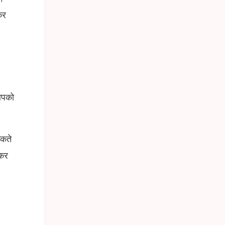
कर
 आपको
सकते
 कर