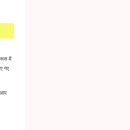
ा
ूस में
िए गए
ब आप