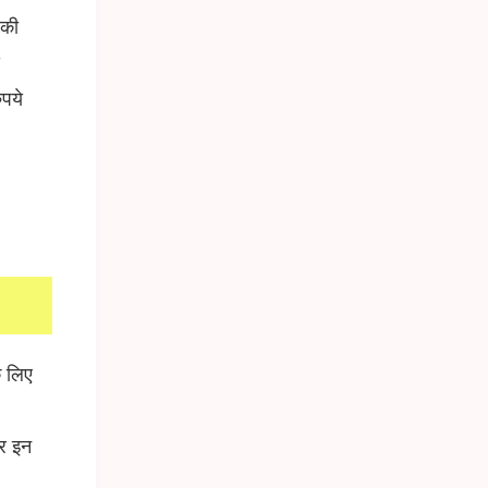
 की
स
पये
े लिए
पर इन