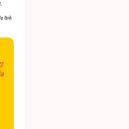
ै.
ब कैसे