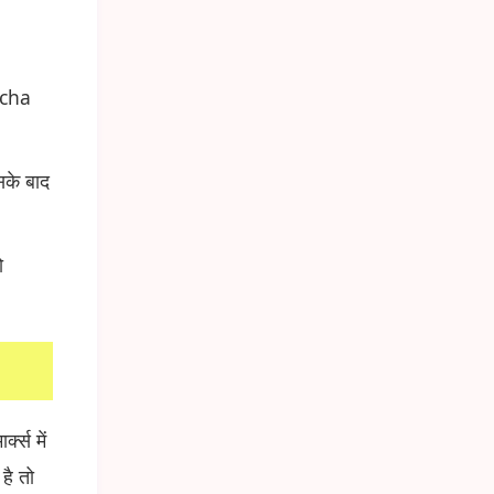
tcha
के बाद
ो
क्स में
है तो