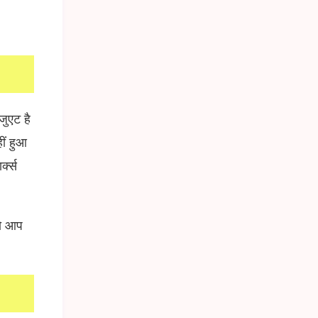
जुएट है
ीं हुआ
्क्स
तो आप