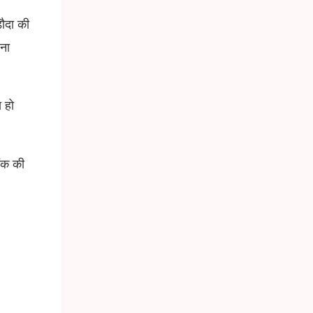
ौदा की
रना
 हो
ंक की