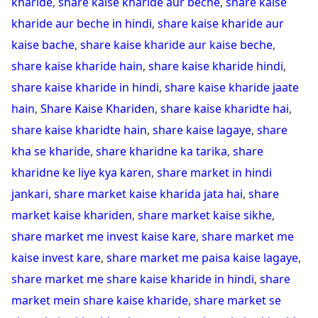
kharide
,
share kaise kharide aur beche
,
share kaise
kharide aur beche in hindi
,
share kaise kharide aur
kaise bache
,
share kaise kharide aur kaise beche
,
share kaise kharide hain
,
share kaise kharide hindi
,
share kaise kharide in hindi
,
share kaise kharide jaate
hain
,
Share Kaise Khariden
,
share kaise kharidte hai
,
share kaise kharidte hain
,
share kaise lagaye
,
share
kha se kharide
,
share kharidne ka tarika
,
share
kharidne ke liye kya karen
,
share market in hindi
jankari
,
share market kaise kharida jata hai
,
share
market kaise khariden
,
share market kaise sikhe
,
share market me invest kaise kare
,
share market me
kaise invest kare
,
share market me paisa kaise lagaye
,
share market me share kaise kharide in hindi
,
share
market mein share kaise kharide
,
share market se