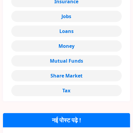
Insurance
Jobs
Loans
Money
Mutual Funds
Share Market
Tax
नई पोस्ट पढ़े !