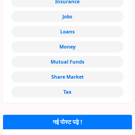
Insurance
Jobs
Loans
Money
Mutual Funds
Share Market
Tax
नई पोस्ट पढ़े !