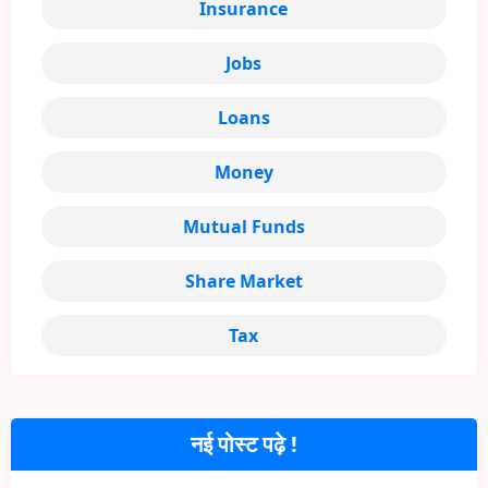
Insurance
Jobs
Loans
Money
Mutual Funds
Share Market
Tax
नई पोस्ट पढ़े !