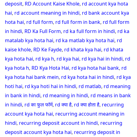
deposit
,
RD Account Kaise Khole
,
rd account kya hota
hai
,
rd account meaning in hindi
,
rd bank account kya
hota hai
,
rd full form
,
rd full form in bank
,
rd full form
in hindi
,
RD Ka Full Form
,
rd ka full form in hindi
,
rd ka
matalab kya hota hai
,
rd ka matlab kya hota hai
,
rd
kaise khole
,
RD Ke Fayde
,
rd khata kya hai
,
rd khata
kya hota hai
,
rd kya h
,
rd kya hai
,
rd kya hai in hindi
,
rd
kya hota h
,
RD Kya Hota Hai
,
rd kya hota hai bank
,
rd
kya hota hai bank mein
,
rd kya hota hai in hindi
,
rd kya
hoti hai
,
rd kya hoti hai in hindi
,
rd matlab
,
rd meaning
in bank in hindi
,
rd meaning in hindi
,
rd means in bank
in hindi
,
rd का फुल फॉर्म
,
rd क्या है
,
rd क्या होता है
,
recurring
account kya hota hai
,
recurring account meaning in
hindi
,
recurring deposit account in hindi
,
recurring
deposit account kya hota hai
,
recurring deposit in