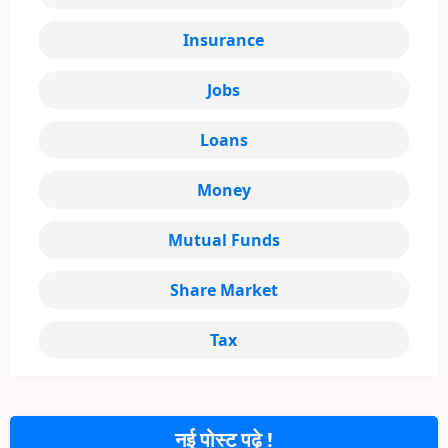
Insurance
Jobs
Loans
Money
Mutual Funds
Share Market
Tax
नई पोस्ट पढ़े !