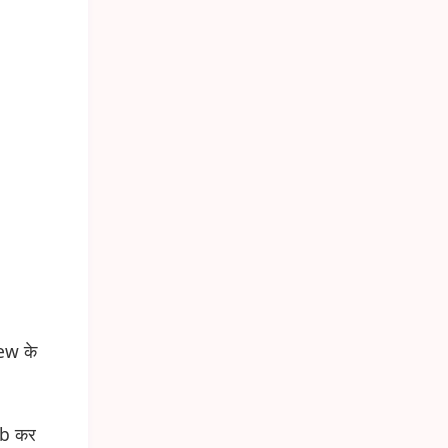
ew के
ob कर