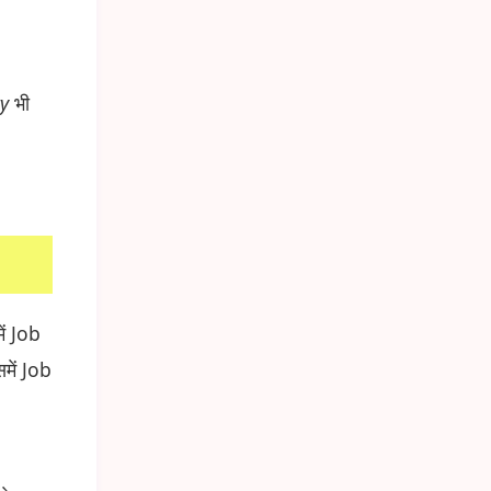
ry
भी
ं Job
में Job