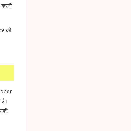
p करनी
ce की
eloper
 है।
िसकी