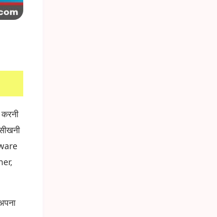
 करनी
सीखनी
tware
ner,
 अपना