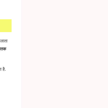
हलाता
नातक
 है.