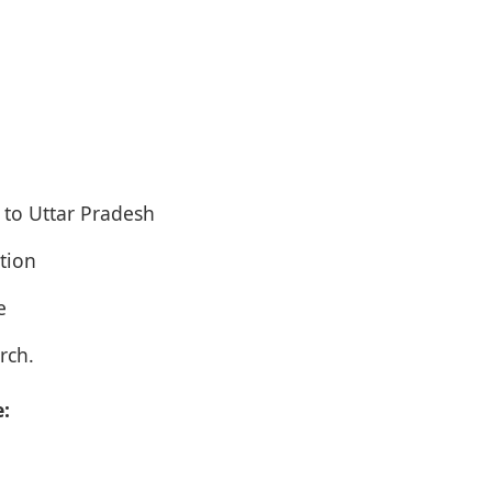
 to Uttar Pradesh
tion
e
rch.
: