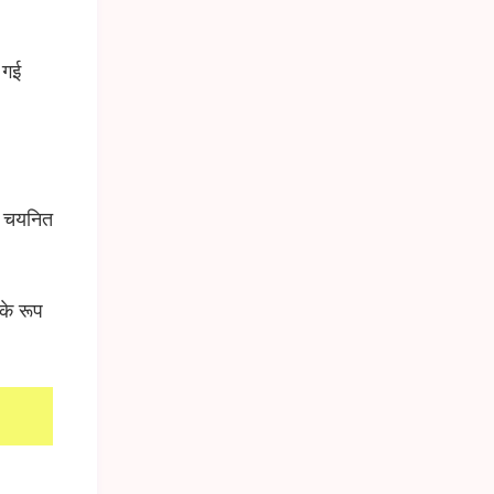
 गई
ए चयनित
के रूप