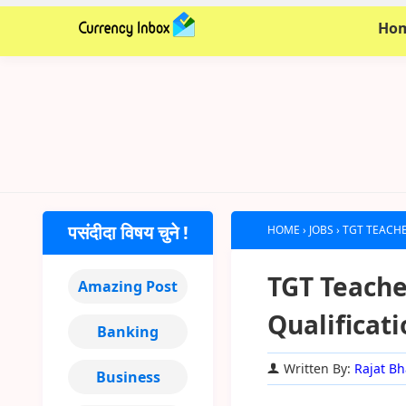
Ho
पसंदीदा विषय चुने !
HOME
›
JOBS
›
TGT TEACHER 
TGT Teacher क
Amazing Post
Qualificati
Banking
Written By:
Rajat Bh
Business