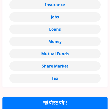
Insurance
Jobs
Loans
Money
Mutual Funds
Share Market
Tax
नई पोस्ट पढ़े !