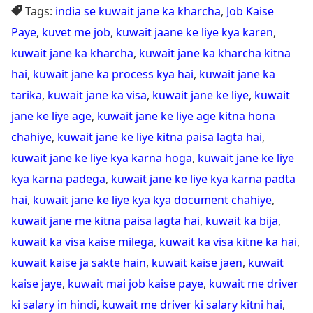
Tags:
india se kuwait jane ka kharcha
,
Job Kaise
Paye
,
kuvet me job
,
kuwait jaane ke liye kya karen
,
kuwait jane ka kharcha
,
kuwait jane ka kharcha kitna
hai
,
kuwait jane ka process kya hai
,
kuwait jane ka
tarika
,
kuwait jane ka visa
,
kuwait jane ke liye
,
kuwait
jane ke liye age
,
kuwait jane ke liye age kitna hona
chahiye
,
kuwait jane ke liye kitna paisa lagta hai
,
kuwait jane ke liye kya karna hoga
,
kuwait jane ke liye
kya karna padega
,
kuwait jane ke liye kya karna padta
hai
,
kuwait jane ke liye kya kya document chahiye
,
kuwait jane me kitna paisa lagta hai
,
kuwait ka bija
,
kuwait ka visa kaise milega
,
kuwait ka visa kitne ka hai
,
kuwait kaise ja sakte hain
,
kuwait kaise jaen
,
kuwait
kaise jaye
,
kuwait mai job kaise paye
,
kuwait me driver
ki salary in hindi
,
kuwait me driver ki salary kitni hai
,