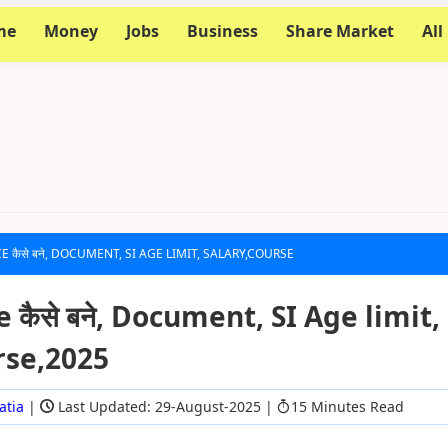
me
Money
Jobs
Business
Share Market
All
E कैसे बने, DOCUMENT, SI AGE LIMIT, SALARY,COURSE
e कैसे बने, Document, SI Age limit,
rse,2025
atia
|
Last Updated: 29-August-2025
|
15 Minutes Read