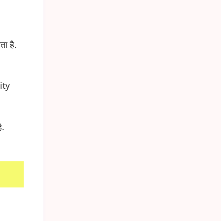
ता है.
ity
ै.