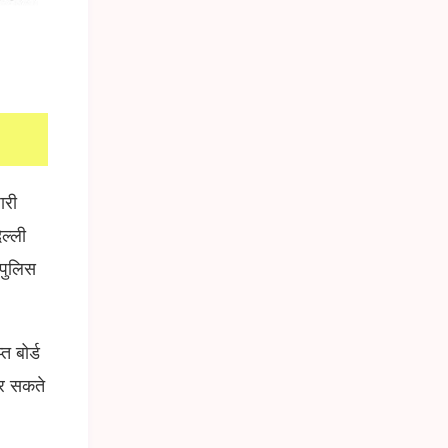
ारी
ल्ली
 पुलिस
त बोर्ड
कर सकते