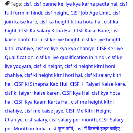
Tags:
cisf
,
cisf banne ke liye kya karna padta hai
,
cisf
full form in hindi
,
cisf height
,
CISF Job Age Limit
,
cisf
join kaise kare
,
cisf ka height kitna hota hai
,
cisf ka
hight
,
CISF Ka Salary Kitna Hai
,
CISF Kaise Bane
,
cisf
kaise bante hai
,
cisf ke liye height
,
cisf ke liye height
kitni chahiye
,
cisf ke liye kya kya chahiye
,
CISF Ke Liye
Qualification
,
cisf ke liye qualification in hindi
,
cisf ke
liye yogyata
,
cisf ki height
,
cisf ki height kitni honi
chahiye
,
cisf ki height kitni hoti hai
,
cisf ki salary kitni
hai
,
CISF Ki Sthapna Kab Hui
,
CISF Ki Taiyari Kaise Kare
,
cisf ki taiyari kaise karen
,
CISF Kya Hai
,
cisf kya hota
hai
,
CISF Kya Kaam Karta Hai
,
cisf me height kitni
chahiye
,
cisf me kaise jaye
,
CISF Me Kitni Height
Chahiye
,
cisf salary
,
cisf salary per month
,
CISF Salary
per Month in India
,
cisf फुल फॉर्म
,
cisf में कितनी हाइट चाहिए
,