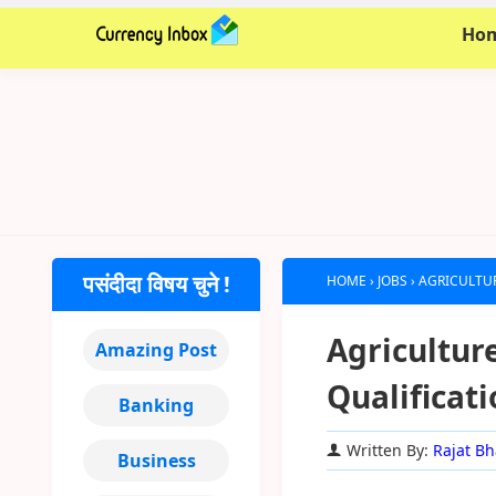
Ho
पसंदीदा विषय चुने !
HOME
›
JOBS
›
AGRICULTURE 
Agriculture O
Amazing Post
Qualificat
Banking
Written By:
Rajat Bh
Business