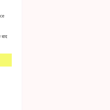
ice
े बाद