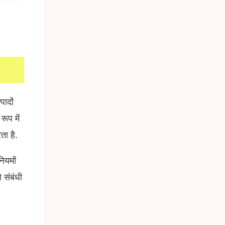
ादों
ूप में
ता है.
ियमों
 संबंधी