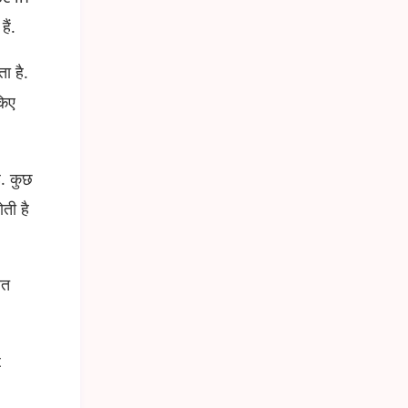
ैं.
ा है.
किए
ै. कुछ
ती है
ित
t