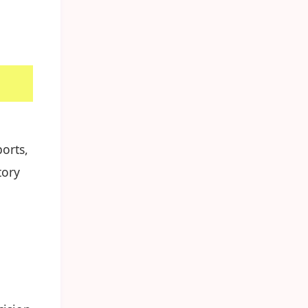
orts,
tory