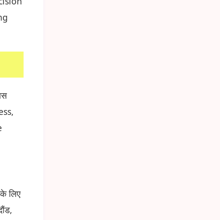
cision
ng
पास
ess,
e
के लिए
ौंड,