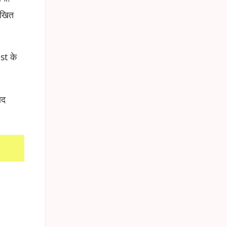
िखित
st के
ाद