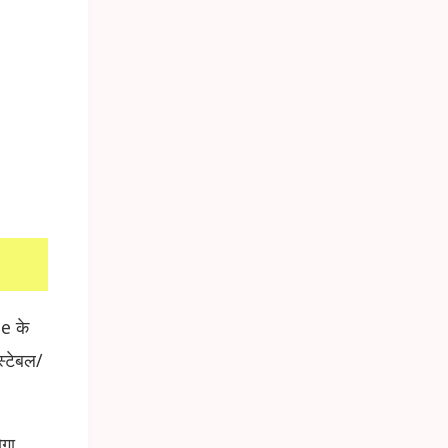
e के
्टेबल/
गा.