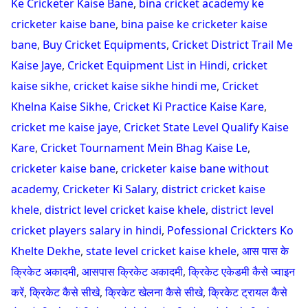
Ke Cricketer Kaise Bane
,
bina cricket academy ke
cricketer kaise bane
,
bina paise ke cricketer kaise
bane
,
Buy Cricket Equipments
,
Cricket District Trail Me
Kaise Jaye
,
Cricket Equipment List in Hindi
,
cricket
kaise sikhe
,
cricket kaise sikhe hindi me
,
Cricket
Khelna Kaise Sikhe
,
Cricket Ki Practice Kaise Kare
,
cricket me kaise jaye
,
Cricket State Level Qualify Kaise
Kare
,
Cricket Tournament Mein Bhag Kaise Le
,
cricketer kaise bane
,
cricketer kaise bane without
academy
,
Cricketer Ki Salary
,
district cricket kaise
khele
,
district level cricket kaise khele
,
district level
cricket players salary in hindi
,
Pofessional Crickters Ko
Khelte Dekhe
,
state level cricket kaise khele
,
आस पास के
क्रिकेट अकादमी
,
आसपास क्रिकेट अकादमी
,
क्रिकेट एकेडमी कैसे ज्वाइन
करें
,
क्रिकेट कैसे सीखे
,
क्रिकेट खेलना कैसे सीखे
,
क्रिकेट ट्रायल कैसे