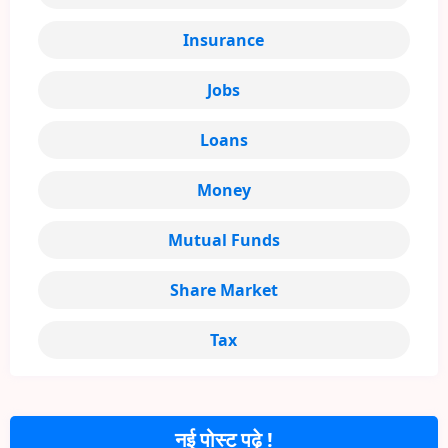
Insurance
Jobs
Loans
Money
Mutual Funds
Share Market
Tax
नई पोस्ट पढ़े !