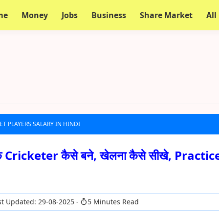
me
Money
Jobs
Business
Share Market
All
ET PLAYERS SALARY IN HINDI
Cricketer कैसे बने, खेलना कैसे सीखे, Practic
t Updated: 29-08-2025
5 Minutes Read