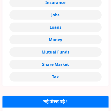
Insurance
Jobs
Loans
Money
Mutual Funds
Share Market
Tax
नई पोस्ट पढ़े !