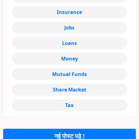
Insurance
Jobs
Loans
Money
Mutual Funds
Share Market
Tax
नई पोस्ट पढ़े !