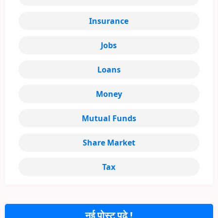
Insurance
Jobs
Loans
Money
Mutual Funds
Share Market
Tax
नई पोस्ट पढ़े !