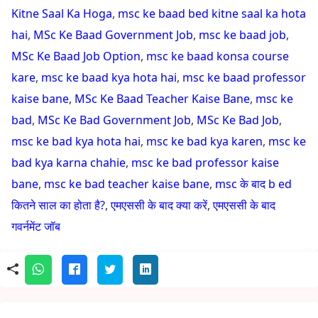
Kitne Saal Ka Hoga
,
msc ke baad bed kitne saal ka hota
hai
,
MSc Ke Baad Government Job
,
msc ke baad job
,
MSc Ke Baad Job Option
,
msc ke baad konsa course
kare
,
msc ke baad kya hota hai
,
msc ke baad professor
kaise bane
,
MSc Ke Baad Teacher Kaise Bane
,
msc ke
bad
,
MSc Ke Bad Government Job
,
MSc Ke Bad Job
,
msc ke bad kya hota hai
,
msc ke bad kya karen
,
msc ke
bad kya karna chahie
,
msc ke bad professor kaise
bane
,
msc ke bad teacher kaise bane
,
msc के बाद b ed
कितने साल का होता है?
,
एमएससी के बाद क्या करें
,
एमएससी के बाद
गवर्नमेंट जॉब