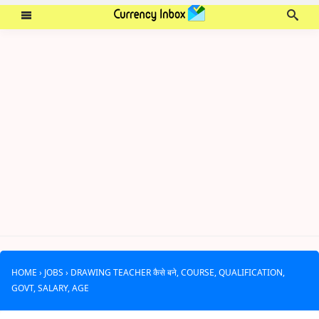
HOME
›
JOBS
›
DRAWING TEACHER कैसे बने, COURSE, QUALIFICATION,
GOVT, SALARY, AGE