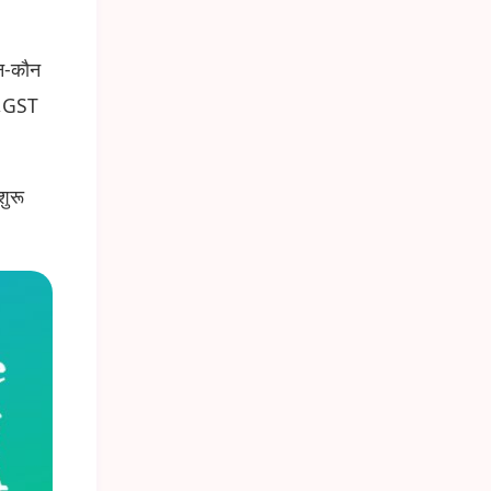
ौन-कौन
?,GST
शुरू