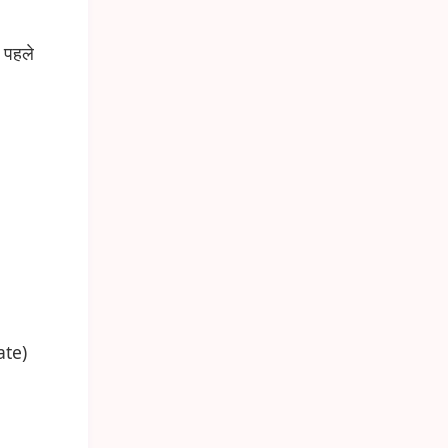
 पहले
ate)