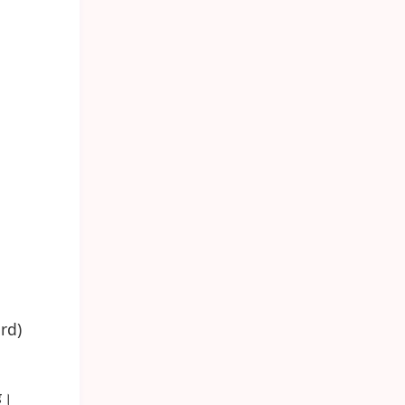
rd)
ै।