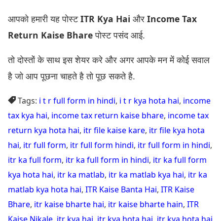
आपको हमारी यह पोस्ट
ITR Kya Hai
और
Income Tax
Return Kaise Bhare
पोस्ट पसंद आई.
तो दोस्तों के साथ इस शेयर करे और अगर आपके मन में कोई सवाल
है जो आप पूछना चाहते है तो पूछ सकते है.
Tags:
i t r full form in hindi
,
i t r kya hota hai
,
income
tax kya hai
,
income tax return kaise bhare
,
income tax
return kya hota hai
,
itr file kaise kare
,
itr file kya hota
hai
,
itr full form
,
itr full form hindi
,
itr full form in hindi
,
itr ka full form
,
itr ka full form in hindi
,
itr ka full form
kya hota hai
,
itr ka matlab
,
itr ka matlab kya hai
,
itr ka
matlab kya hota hai
,
ITR Kaise Banta Hai
,
ITR Kaise
Bhare
,
itr kaise bharte hai
,
itr kaise bharte hain
,
ITR
Kaise Nikale
,
itr kya hai
,
itr kya hota hai
,
itr kya hota hai