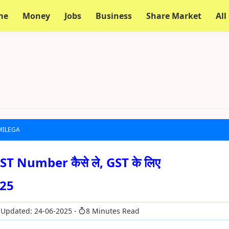
me
Money
Jobs
Business
Share Market
All
MILEGA
GST Number कैसे ले, GST के लिए
25
 Updated: 24-06-2025
8 Minutes Read