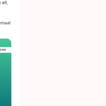
करें,
temaal