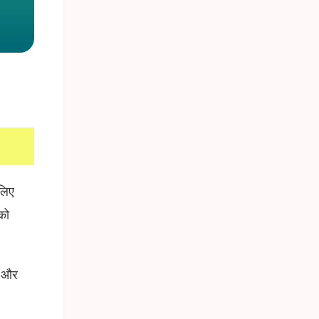
लिए
को
ज और