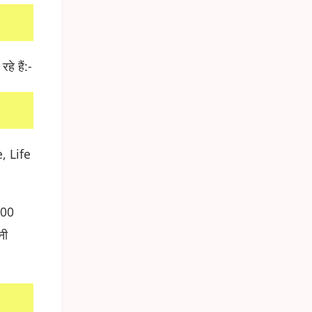
े हैं:-
, Life
000
नी