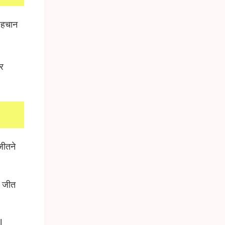
पहचान
र
जीतने
ड जीत
l