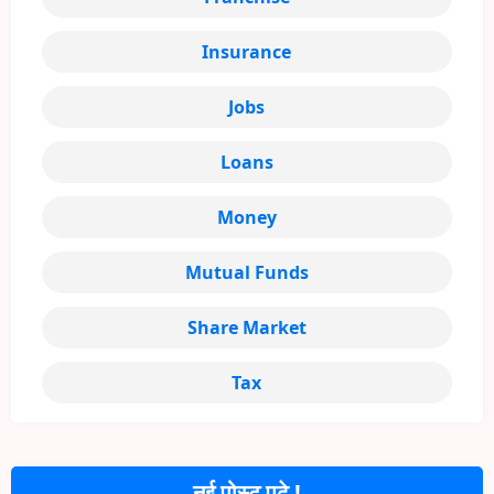
Insurance
Jobs
Loans
Money
Mutual Funds
Share Market
Tax
नई पोस्ट पढ़े !