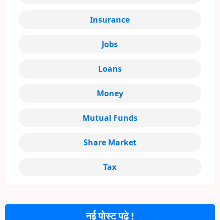
Insurance
Jobs
Loans
Money
Mutual Funds
Share Market
Tax
नई पोस्ट पढ़े !