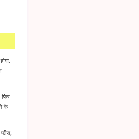
होगा,
न
। फिर
े के
ग फीस,