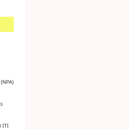
ेट (NPA)
ss
स ITI