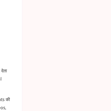
देता
l
nts की
eos,