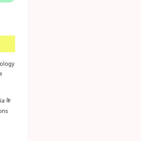
nology
े
ia के
pons