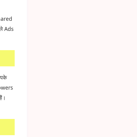
hared
ले Ads
पके
lowers
ैं।