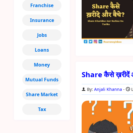
Franchise
Insurance
Jobs
Loans
Money
Share कैसे ख़रीदें औ
Mutual Funds
By:
Anjali Khanna
L
Share Market
Tax