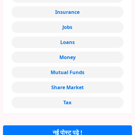
Insurance
Jobs
Loans
Money
Mutual Funds
Share Market
Tax
नई पोस्ट पढ़े !