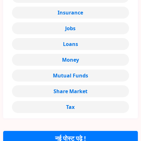
Insurance
Jobs
Loans
Money
Mutual Funds
Share Market
Tax
नई पोस्ट पढ़े !