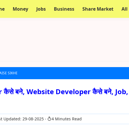
me
Money
Jobs
Business
Share Market
All
ISE SIKHE
ैसे बने, Website Developer कैसे बने, Job,
t Updated: 29-08-2025
4 Minutes Read