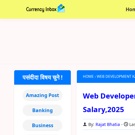
Ho
पसंदीदा विषय चुने !
HOME
›
WEB DEVELOPMENT KA
Web Developer क
Amazing Post
Salary,2025
Banking
By:
Rajat Bhatia
Las
Business