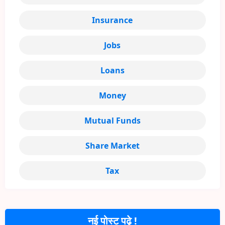
Insurance
Jobs
Loans
Money
Mutual Funds
Share Market
Tax
नई पोस्ट पढ़े !