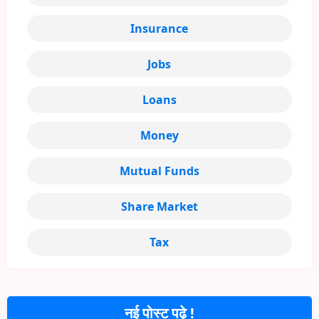
Insurance
Jobs
Loans
Money
Mutual Funds
Share Market
Tax
नई पोस्ट पढ़े !