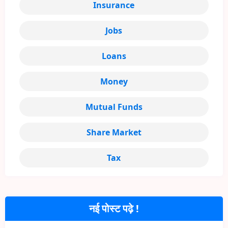
Insurance
Jobs
Loans
Money
Mutual Funds
Share Market
Tax
नई पोस्ट पढ़े !