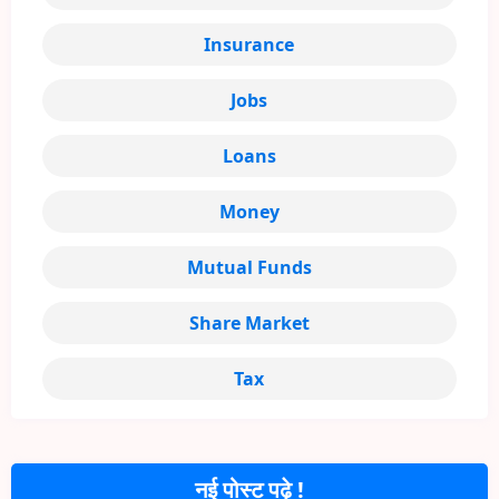
Insurance
Jobs
Loans
Money
Mutual Funds
Share Market
Tax
नई पोस्ट पढ़े !