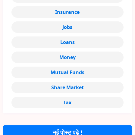
Insurance
Jobs
Loans
Money
Mutual Funds
Share Market
Tax
नई पोस्ट पढ़े !