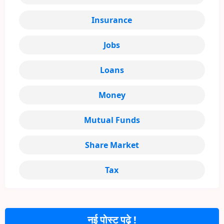
Insurance
Jobs
Loans
Money
Mutual Funds
Share Market
Tax
नई पोस्ट पढ़े !