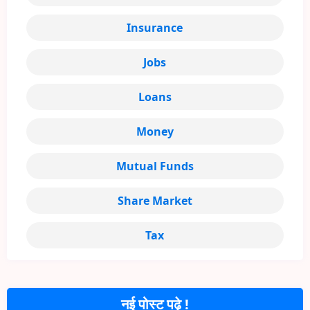
Insurance
Jobs
Loans
Money
Mutual Funds
Share Market
Tax
नई पोस्ट पढ़े !