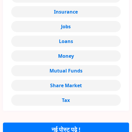
Insurance
Jobs
Loans
Money
Mutual Funds
Share Market
Tax
नई पोस्ट पढ़े !