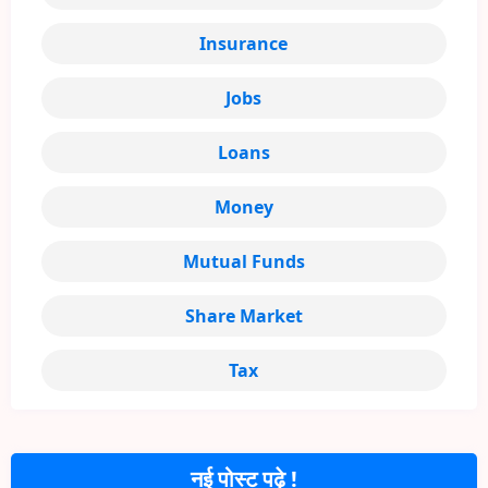
Insurance
Jobs
Loans
Money
Mutual Funds
Share Market
Tax
नई पोस्ट पढ़े !