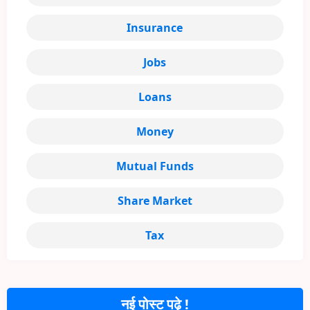
Insurance
Jobs
Loans
Money
Mutual Funds
Share Market
Tax
नई पोस्ट पढ़े !