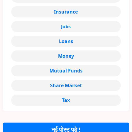
Insurance
Jobs
Loans
Money
Mutual Funds
Share Market
Tax
नई पोस्ट पढ़े !